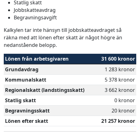
Statlig skatt
Jobbskatteavdrag
Begravningsavgift
Kalkylen tar inte hänsyn till jobbskatteavdraget så
räkna med att lönen efter skatt är något högre än
nedanstående belopp.
Lönen från arbetsgivaren
31 600 kronor
Grundavdrag
1 283 kronor
Kommunalskatt
5 378 kronor
Regionalskatt (landstingsskatt)
3 662 kronor
Statlig skatt
0 kronor
Begravningsskatt
20 kronor
Lönen efter skatt
21 257 kronor