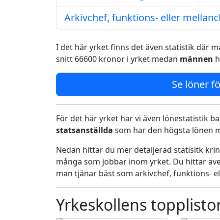
Arkivchef, funktions- eller mellanc
I det här yrket finns det även statistik där
snitt 66600 kronor i yrket medan
männen
h
Se löner fö
För det här yrket har vi även lönestatistik ba
statsanställda
som har den högsta lönen me
Nedan hittar du mer detaljerad statisitk kr
många som jobbar inom yrket. Du hittar äve
man tjänar bäst som arkivchef, funktions- el
Yrkeskollens topplisto