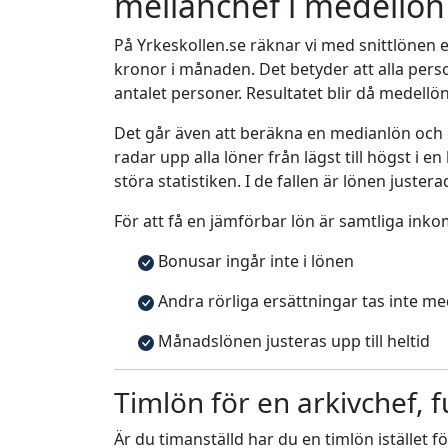
mellanchef i medellön
På Yrkeskollen.se räknar vi med snittlönen e
kronor i månaden. Det betyder att alla pe
antalet personer. Resultatet blir då medellö
Det går även att beräkna en medianlön och
radar upp alla löner från lägst till högst i 
störa statistiken. I de fallen är lönen justera
För att få en jämförbar lön är samtliga inko
Bonusar ingår inte i lönen
Andra rörliga ersättningar tas inte m
Månadslönen justeras upp till heltid
Timlön för en arkivchef, f
Är du timanställd har du en timlön istället f