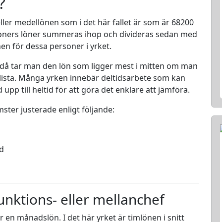
?
ller medellönen som i det här fallet är som är 68200
rsoners löner summeras ihop och divideras sedan med
nen för dessa personer i yrket.
 då tar man den lön som ligger mest i mitten om man
en lista. Många yrken innebär deltidsarbete som kan
d upp till heltid för att göra det enklare att jämföra.
mster justerade enligt följande:
ed
unktions- eller mellanchef
ör en månadslön. I det här yrket är timlönen i snitt