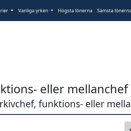
rier
Vanliga yrken
Högsta lönerna
Sämsta lönern
nktions- eller mellanchef
arkivchef, funktions- eller mell