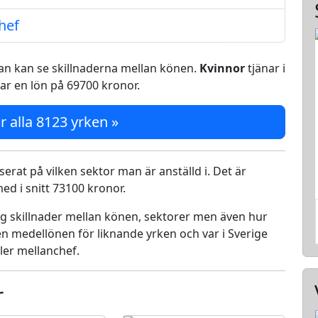
hef
 man kan se skillnaderna mellan könen.
Kvinnor
tjänar i
ar en lön på 69700 kronor.
r alla 8123 yrken »
serat på vilken sektor man är anställd i. Det är
d i snitt 73100 kronor.
ing skillnader mellan könen, sektorer men även hur
n medellönen för liknande yrken och var i Sverige
ler mellanchef.
r