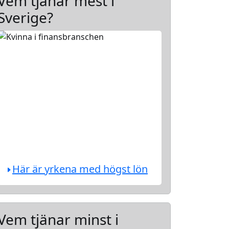
Vem tjänar mest i
Sverige?
Här är yrkena med högst lön
Vem tjänar minst i