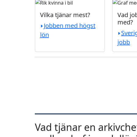
Vilka tjänar mest?
Vad job
med?
Jobben med högst
Sveri
lön
jobb
Vad tjänar en arkivchef