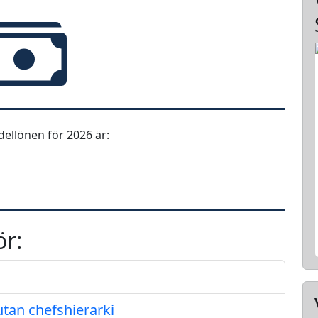
ellönen för 2026 är:
ör:
tan chefshierarki