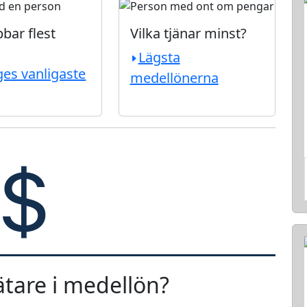
bar flest
Vilka tjänar minst?
Lägsta
ges vanligaste
medellönerna
ätare i medellön?