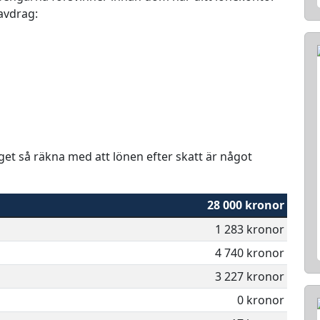
 avdrag:
aget så räkna med att lönen efter skatt är något
28 000 kronor
1 283 kronor
4 740 kronor
3 227 kronor
0 kronor