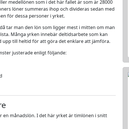
ller medellönen som i det här fallet är som är 28000
rsoners löner summeras ihop och divideras sedan med
nen för dessa personer i yrket.
 då tar man den lön som ligger mest i mitten om man
en lista. Många yrken innebär deltidsarbete som kan
d upp till heltid för att göra det enklare att jämföra.
mster justerade enligt följande:
ed
re
ör en månadslön. I det här yrket är timlönen i snitt