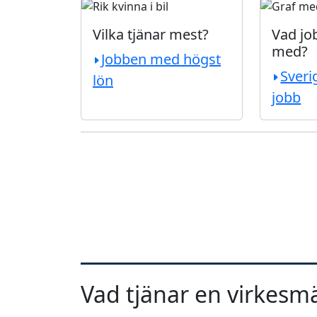
Vilka tjänar mest?
Vad job
med?
Jobben med högst
Sveri
lön
jobb
Vad tjänar en virkesm