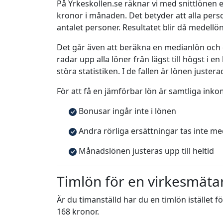
På Yrkeskollen.se räknar vi med snittlönen e
kronor i månaden. Det betyder att alla pe
antalet personer. Resultatet blir då medellö
Det går även att beräkna en medianlön och
radar upp alla löner från lägst till högst i 
störa statistiken. I de fallen är lönen justera
För att få en jämförbar lön är samtliga inko
Bonusar ingår inte i lönen
Andra rörliga ersättningar tas inte m
Månadslönen justeras upp till heltid
Timlön för en virkesmäta
Är du timanställd har du en timlön istället f
168 kronor.