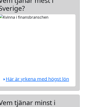
Vem tjänar mest i
Sverige?
Här är yrkena med högst lön
Vem tjänar minst i