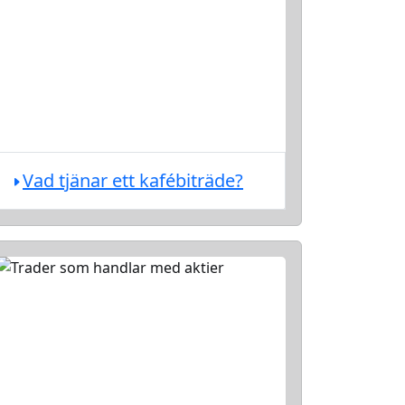
Vad tjänar ett kafébiträde?