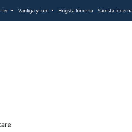
rier
Vanliga yrken
Högsta lönerna
Sämsta lönern
tare