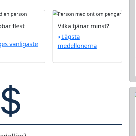
bar flest
Vilka tjänar minst?
Lägsta
ges vanligaste
medellönerna
edellön?