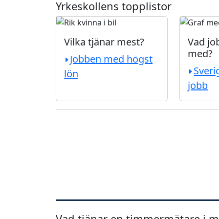
Yrkeskollens topplistor
Vilka tjänar mest?
Vad job
med?
Jobben med högst
Sveri
lön
jobb
Vad tjänar en timmermätare i m