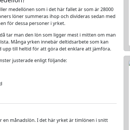
ller medellönen som i det här fallet är som är 28000
rsoners löner summeras ihop och divideras sedan med
nen för dessa personer i yrket.
 då tar man den lön som ligger mest i mitten om man
en lista. Många yrken innebär deltidsarbete som kan
d upp till heltid för att göra det enklare att jämföra.
mster justerade enligt följande:
ed
ör en månadslön. I det här yrket är timlönen i snitt