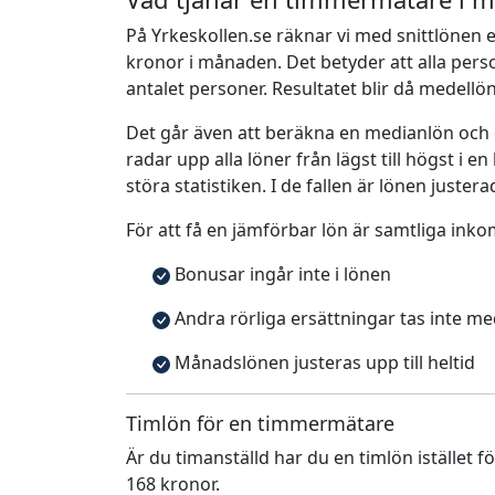
På Yrkeskollen.se räknar vi med snittlönen e
kronor i månaden. Det betyder att alla pe
antalet personer. Resultatet blir då medellö
Det går även att beräkna en medianlön och
radar upp alla löner från lägst till högst i 
störa statistiken. I de fallen är lönen justera
För att få en jämförbar lön är samtliga inko
Bonusar ingår inte i lönen
Andra rörliga ersättningar tas inte m
Månadslönen justeras upp till heltid
Timlön för en timmermätare
Är du timanställd har du en timlön istället f
168 kronor.