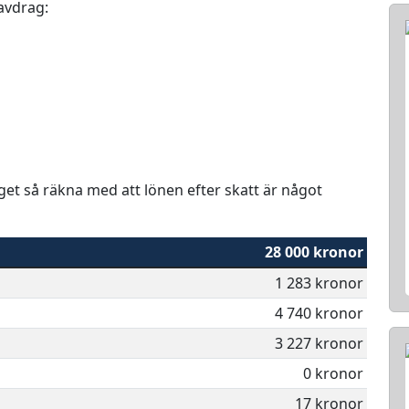
 avdrag:
aget så räkna med att lönen efter skatt är något
28 000 kronor
1 283 kronor
4 740 kronor
3 227 kronor
0 kronor
17 kronor