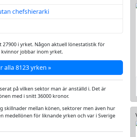
tan chefshierarki
 27900 i yrket. Någon aktuell lönestatistik för
å kvinnor jobbar inom yrket.
r alla 8123 yrken »
serat på vilken sektor man är anställd i. Det är
nen med i snitt 36000 kronor.
ing skillnader mellan könen, sektorer men även hur
n medellönen för liknande yrken och var i Sverige