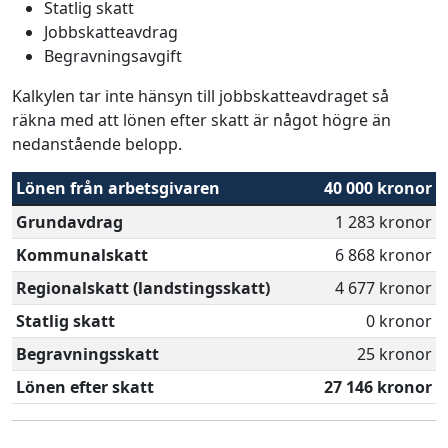
Statlig skatt
Jobbskatteavdrag
Begravningsavgift
Kalkylen tar inte hänsyn till jobbskatteavdraget så
räkna med att lönen efter skatt är något högre än
nedanstående belopp.
Lönen från arbetsgivaren
40 000 kronor
Grundavdrag
1 283 kronor
Kommunalskatt
6 868 kronor
Regionalskatt (landstingsskatt)
4 677 kronor
Statlig skatt
0 kronor
Begravningsskatt
25 kronor
Lönen efter skatt
27 146 kronor