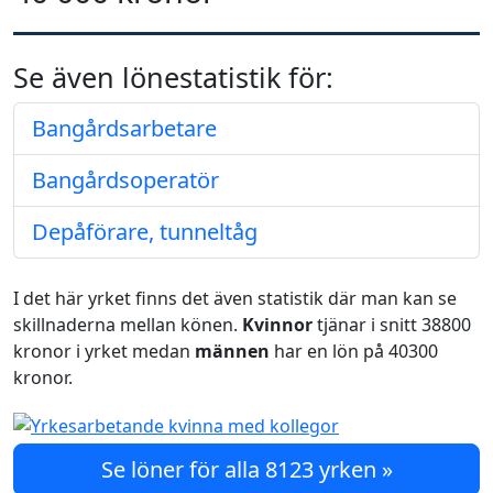
Se även lönestatistik för:
Bangårdsarbetare
Bangårdsoperatör
Depåförare, tunneltåg
I det här yrket finns det även statistik där man kan se
skillnaderna mellan könen.
Kvinnor
tjänar i snitt 38800
kronor i yrket medan
männen
har en lön på 40300
kronor.
Se löner för alla 8123 yrken »