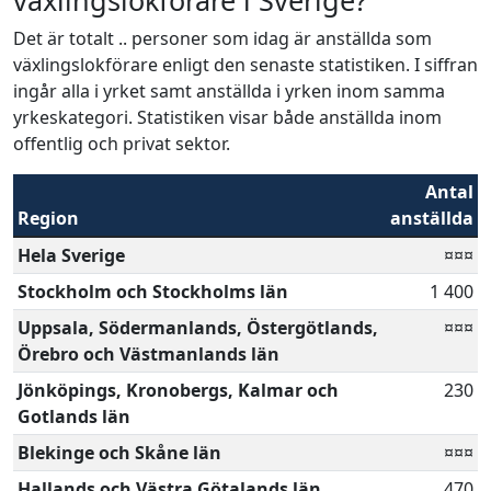
växlingslokförare i Sverige?
Det är totalt .. personer som idag är anställda som
växlingslokförare enligt den senaste statistiken. I siffran
ingår alla i yrket samt anställda i yrken inom samma
yrkeskategori. Statistiken visar både anställda inom
offentlig och privat sektor.
Antal
Region
anställda
Hela Sverige
¤¤¤
Stockholm och Stockholms län
1 400
Uppsala, Södermanlands, Östergötlands,
¤¤¤
Örebro och Västmanlands län
Jönköpings, Kronobergs, Kalmar och
230
Gotlands län
Blekinge och Skåne län
¤¤¤
Hallands och Västra Götalands län
470