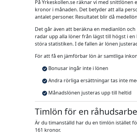
På Yrkeskollen.se räknar vi med snittlönen e
kronor i månaden. Det betyder att alla pe
antalet personer. Resultatet blir då medellö
Det går även att beräkna en medianlön och
radar upp alla löner från lägst till högst i 
störa statistiken. I de fallen är lönen justera
För att få en jämförbar lön är samtliga inko
Bonusar ingår inte i lönen
Andra rörliga ersättningar tas inte m
Månadslönen justeras upp till heltid
Timlön för en råhudsarbe
Är du timanställd har du en timlön istället f
161 kronor.