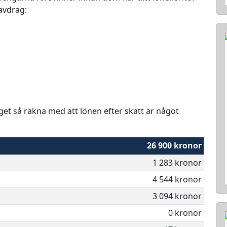
 avdrag:
aget så räkna med att lönen efter skatt är något
26 900 kronor
1 283 kronor
4 544 kronor
3 094 kronor
0 kronor