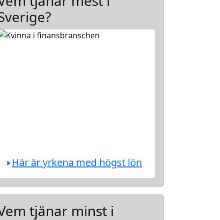
Vem tjänar mest i
Sverige?
Här är yrkena med högst lön
Vem tjänar minst i