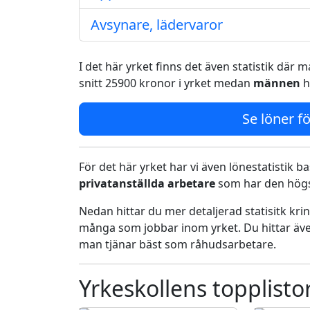
Avsynare, lädervaror
I det här yrket finns det även statistik där
snitt 25900 kronor i yrket medan
männen
h
Se löner fö
För det här yrket har vi även lönestatistik ba
privatanställda arbetare
som har den högst
Nedan hittar du mer detaljerad statisitk kr
många som jobbar inom yrket. Du hittar äve
man tjänar bäst som råhudsarbetare.
Yrkeskollens topplisto