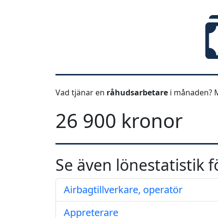
Vad tjänar en
råhudsarbetare
i månaden? M
26 900 kronor
Se även lönestatistik f
Airbagtillverkare, operatör
Appreterare