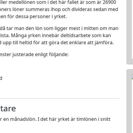
ller medellönen som i det här fallet är som är 26900
rsoners löner summeras ihop och divideras sedan med
nen för dessa personer i yrket.
 då tar man den lön som ligger mest i mitten om man
en lista. Många yrken innebär deltidsarbete som kan
d upp till heltid för att göra det enklare att jämföra.
mster justerade enligt följande:
ed
tare
ör en månadslön. I det här yrket är timlönen i snitt