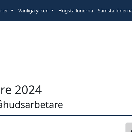
rier
Vanliga yrken
Högsta lönerna
Sämsta lönern
re 2024
 råhudsarbetare