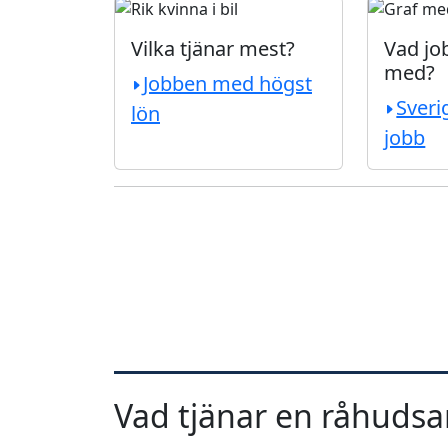
Vilka tjänar mest?
Vad job
med?
Jobben med högst
Sveri
lön
jobb
Vad tjänar en råhudsa