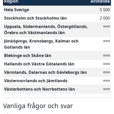
Region
anställda
Hela Sverige
5 500
Stockholm och Stockholms län
2 000
Uppsala, Södermanlands, Östergötlands,
¤¤¤
Örebro och Västmanlands län
Jönköpings, Kronobergs, Kalmar och
¤¤¤
Gotlands län
Blekinge och Skåne län
¤¤¤
Hallands och Västra Götalands län
¤¤¤
Värmlands, Dalarnas och Gävleborgs län
¤¤¤
Västernorrlands och Jämtlands
¤¤¤
Västerbottens och Norrbottens län
¤¤¤
Vanliga frågor och svar