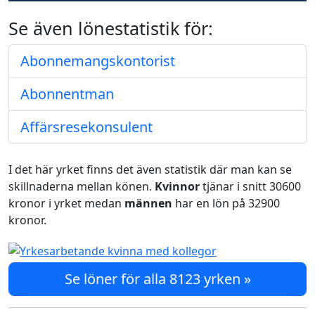
Se även lönestatistik för:
Abonnemangskontorist
Abonnentman
Affärsresekonsulent
I det här yrket finns det även statistik där man kan se
skillnaderna mellan könen.
Kvinnor
tjänar i snitt 30600
kronor i yrket medan
männen
har en lön på 32900
kronor.
Se löner för alla 8123 yrken »