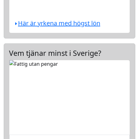
Här är yrkena med högst lön
Vem tjänar minst i Sverige?