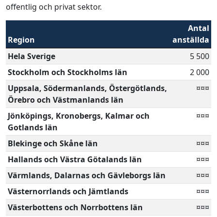
offentlig och privat sektor.
Antal
Region
anställda
Hela Sverige
5 500
Stockholm och Stockholms län
2 000
Uppsala, Södermanlands, Östergötlands,
¤¤¤
Örebro och Västmanlands län
Jönköpings, Kronobergs, Kalmar och
¤¤¤
Gotlands län
Blekinge och Skåne län
¤¤¤
Hallands och Västra Götalands län
¤¤¤
Värmlands, Dalarnas och Gävleborgs län
¤¤¤
Västernorrlands och Jämtlands
¤¤¤
Västerbottens och Norrbottens län
¤¤¤