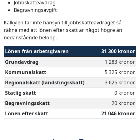
Jobbskatteavdrag
Begravningsavgift
Kalkylen tar inte hänsyn till jobbskatteavdraget så
räkna med att lönen efter skatt är något högre än
nedanstående belopp.
Lönen från arbetsgivaren
31 300 kronor
Grundavdrag
1 283 kronor
Kommunalskatt
5 325 kronor
Regionalskatt (landstingsskatt)
3 626 kronor
Statlig skatt
0 kronor
Begravningsskatt
20 kronor
Lönen efter skatt
21 046 kronor