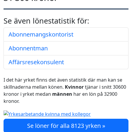
Se även lönestatistik för:
Abonnemangskontorist
Abonnentman
Affärsresekonsulent
I det här yrket finns det även statistik där man kan se
skillnaderna mellan könen.
Kvinnor
tjänar i snitt 30600
kronor i yrket medan
männen
har en lön på 32900
kronor.
Se löner för alla 8123 yrken »