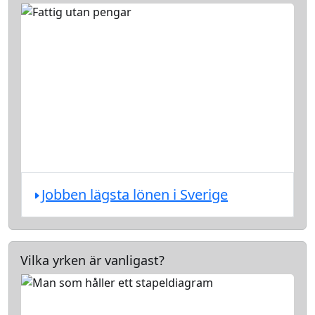
Jobben lägsta lönen i Sverige
Vilka yrken är vanligast?