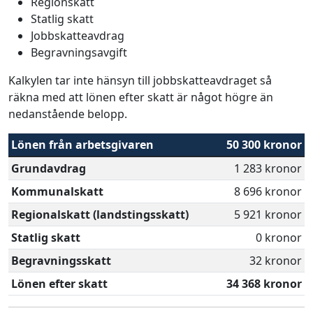
Regionskatt
Statlig skatt
Jobbskatteavdrag
Begravningsavgift
Kalkylen tar inte hänsyn till jobbskatteavdraget så
räkna med att lönen efter skatt är något högre än
nedanstående belopp.
Lönen från arbetsgivaren
50 300 kronor
Grundavdrag
1 283 kronor
Kommunalskatt
8 696 kronor
Regionalskatt (landstingsskatt)
5 921 kronor
Statlig skatt
0 kronor
Begravningsskatt
32 kronor
Lönen efter skatt
34 368 kronor