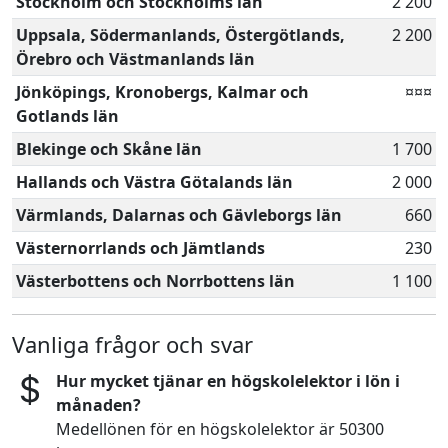
Stockholm och Stockholms län
2 200
Uppsala, Södermanlands, Östergötlands,
2 200
Örebro och Västmanlands län
Jönköpings, Kronobergs, Kalmar och
¤¤¤
Gotlands län
Blekinge och Skåne län
1 700
Hallands och Västra Götalands län
2 000
Värmlands, Dalarnas och Gävleborgs län
660
Västernorrlands och Jämtlands
230
Västerbottens och Norrbottens län
1 100
Vanliga frågor och svar
Hur mycket tjänar en högskolelektor i lön i
månaden?
Medellönen för en högskolelektor är 50300