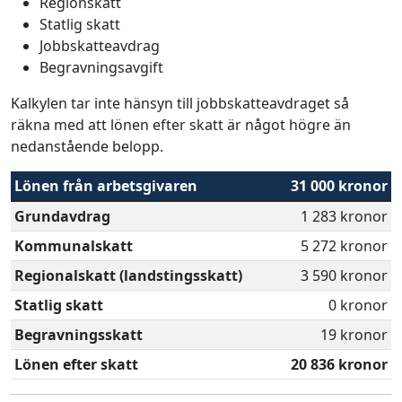
Regionskatt
Statlig skatt
Jobbskatteavdrag
Begravningsavgift
Kalkylen tar inte hänsyn till jobbskatteavdraget så
räkna med att lönen efter skatt är något högre än
nedanstående belopp.
Lönen från arbetsgivaren
31 000 kronor
Grundavdrag
1 283 kronor
Kommunalskatt
5 272 kronor
Regionalskatt (landstingsskatt)
3 590 kronor
Statlig skatt
0 kronor
Begravningsskatt
19 kronor
Lönen efter skatt
20 836 kronor