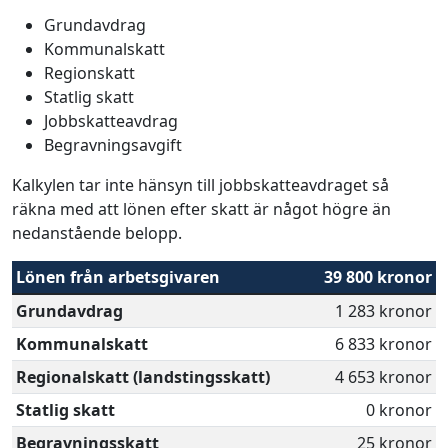
Grundavdrag
Kommunalskatt
Regionskatt
Statlig skatt
Jobbskatteavdrag
Begravningsavgift
Kalkylen tar inte hänsyn till jobbskatteavdraget så
räkna med att lönen efter skatt är något högre än
nedanstående belopp.
Lönen från arbetsgivaren
39 800 kronor
Grundavdrag
1 283 kronor
Kommunalskatt
6 833 kronor
Regionalskatt (landstingsskatt)
4 653 kronor
Statlig skatt
0 kronor
Begravningsskatt
25 kronor