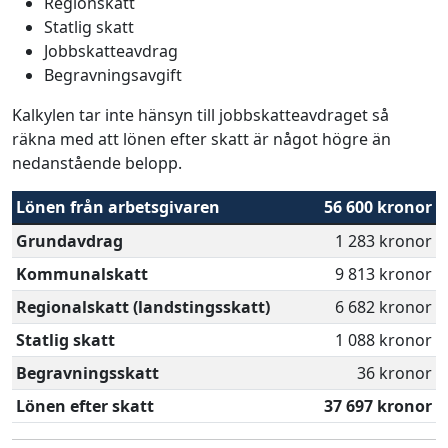
Regionskatt
Statlig skatt
Jobbskatteavdrag
Begravningsavgift
Kalkylen tar inte hänsyn till jobbskatteavdraget så
räkna med att lönen efter skatt är något högre än
nedanstående belopp.
Lönen från arbetsgivaren
56 600 kronor
Grundavdrag
1 283 kronor
Kommunalskatt
9 813 kronor
Regionalskatt (landstingsskatt)
6 682 kronor
Statlig skatt
1 088 kronor
Begravningsskatt
36 kronor
Lönen efter skatt
37 697 kronor