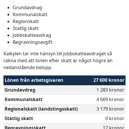
Grundavdrag
Kommunalskatt
Regionskatt
Statlig skatt
Jobbskatteavdrag
Begravningsavgift
Kalkylen tar inte hänsyn till jobbskatteavdraget så
räkna med att lönen efter skatt är något högre än
nedanstående belopp.
Lönen från arbetsgivaren
27 600 kronor
Grundavdrag
1 283 kronor
Kommunalskatt
4 669 kronor
Regionalskatt (landstingsskatt)
3 179 kronor
Statlig skatt
0 kronor
Begravningsskatt
17 kronor