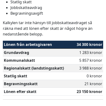
Statlig skatt
Jobbskatteavdrag
Begravningsavgift
Kalkylen tar inte hänsyn till jobbskatteavdraget så
räkna med att lönen efter skatt är något högre än
nedanstående belopp.
Lönen från arbetsgivaren
34 300 kronor
Grundavdrag
1 283 kronor
Kommunalskatt
5 857 kronor
Regionalskatt (landstingsskatt)
3 988 kronor
Statlig skatt
0 kronor
Begravningsskatt
21 kronor
Lönen efter skatt
23 150 kronor