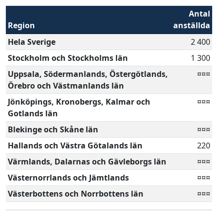
Antal
Region
anställda
Hela Sverige
2 400
Stockholm och Stockholms län
1 300
Uppsala, Södermanlands, Östergötlands,
¤¤¤
Örebro och Västmanlands län
Jönköpings, Kronobergs, Kalmar och
¤¤¤
Gotlands län
Blekinge och Skåne län
¤¤¤
Hallands och Västra Götalands län
220
Värmlands, Dalarnas och Gävleborgs län
¤¤¤
Västernorrlands och Jämtlands
¤¤¤
Västerbottens och Norrbottens län
¤¤¤