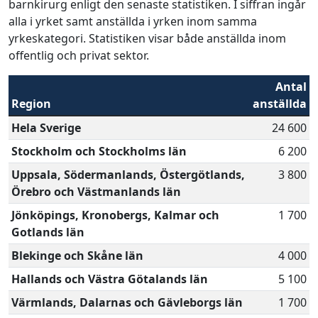
barnkirurg enligt den senaste statistiken. I siffran ingår
alla i yrket samt anställda i yrken inom samma
yrkeskategori. Statistiken visar både anställda inom
offentlig och privat sektor.
Antal
Region
anställda
Hela Sverige
24 600
Stockholm och Stockholms län
6 200
Uppsala, Södermanlands, Östergötlands,
3 800
Örebro och Västmanlands län
Jönköpings, Kronobergs, Kalmar och
1 700
Gotlands län
Blekinge och Skåne län
4 000
Hallands och Västra Götalands län
5 100
Värmlands, Dalarnas och Gävleborgs län
1 700