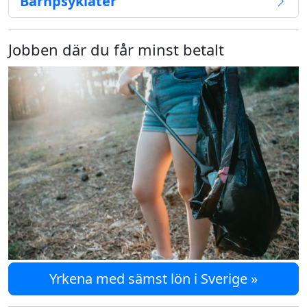
Barnpsykiater
Jobben där du får minst betalt
Yrkena med sämst lön i Sverige »