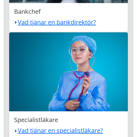
Bankchef
Vad tjänar en bankdirektör?
Specialistläkare
Vad tjänar en specialistläkare?