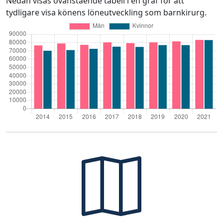
Nedan visas ovanstående tabell i en graf för att
tydligare visa könens löneutveckling som barnkirurg.