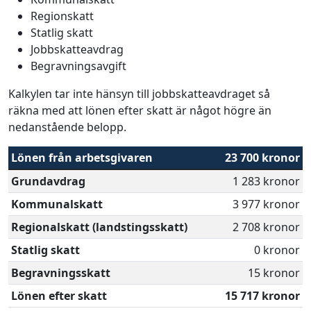
Regionskatt
Statlig skatt
Jobbskatteavdrag
Begravningsavgift
Kalkylen tar inte hänsyn till jobbskatteavdraget så
räkna med att lönen efter skatt är något högre än
nedanstående belopp.
Lönen från arbetsgivaren
23 700 kronor
Grundavdrag
1 283 kronor
Kommunalskatt
3 977 kronor
Regionalskatt (landstingsskatt)
2 708 kronor
Statlig skatt
0 kronor
Begravningsskatt
15 kronor
Lönen efter skatt
15 717 kronor