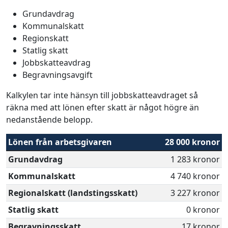
Grundavdrag
Kommunalskatt
Regionskatt
Statlig skatt
Jobbskatteavdrag
Begravningsavgift
Kalkylen tar inte hänsyn till jobbskatteavdraget så
räkna med att lönen efter skatt är något högre än
nedanstående belopp.
Lönen från arbetsgivaren
28 000 kronor
Grundavdrag
1 283 kronor
Kommunalskatt
4 740 kronor
Regionalskatt (landstingsskatt)
3 227 kronor
Statlig skatt
0 kronor
Begravningsskatt
17 kronor