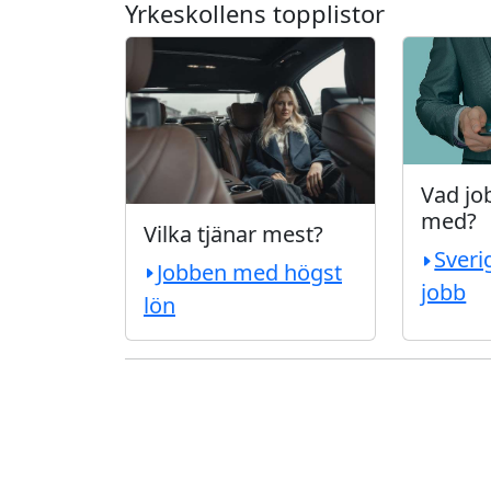
Yrkeskollens topplistor
Vad job
med?
Vilka tjänar mest?
Sveri
Jobben med högst
jobb
lön