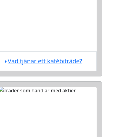
Vad tjänar ett kafébiträde?