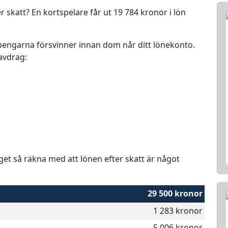
r skatt? En kortspelare får ut 19 784 kronor i lön
r pengarna försvinner innan dom når ditt lönekonto.
 avdrag:
aget så räkna med att lönen efter skatt är något
29 500 kronor
1 283 kronor
5 006 kronor