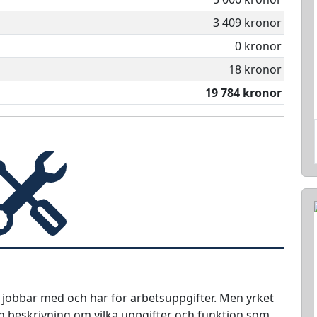
3 409 kronor
0 kronor
18 kronor
19 784 kronor
e jobbar med och har för arbetsuppgifter. Men yrket
 en beskrivning om vilka uppgifter och funktion som