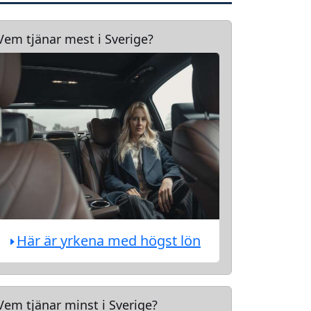
Vem tjänar mest i Sverige?
Här är yrkena med högst lön
Vem tjänar minst i Sverige?