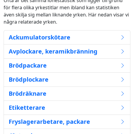
Ofta är det samma lönestatistik som ligger till grund
för flera olika yrkestitlar men ibland kan statistiken
även skilja sig mellan liknande yrken. Här nedan visar vi
några relaterade yrken.
Ackumulatorskötare
Avplockare, keramikbränning
Brödpackare
Brödplockare
Brödräknare
Etiketterare
Fryslagerarbetare, packare