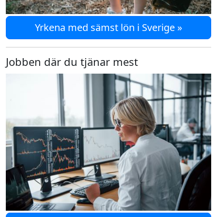
Yrkena med sämst lön i Sverige »
Jobben där du tjänar mest