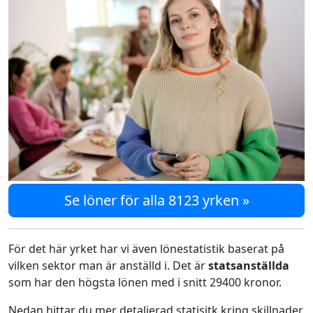
Se löner för alla 8123 yrken »
För det här yrket har vi även lönestatistik baserat på
vilken sektor man är anställd i. Det är
statsanställda
som har den högsta lönen med i snitt 29400 kronor.
Nedan hittar du mer detaljerad statisitk kring skillnader