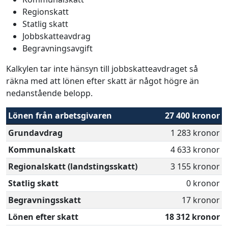
Regionskatt
Statlig skatt
Jobbskatteavdrag
Begravningsavgift
Kalkylen tar inte hänsyn till jobbskatteavdraget så
räkna med att lönen efter skatt är något högre än
nedanstående belopp.
Lönen från arbetsgivaren
27 400 kronor
Grundavdrag
1 283 kronor
Kommunalskatt
4 633 kronor
Regionalskatt (landstingsskatt)
3 155 kronor
Statlig skatt
0 kronor
Begravningsskatt
17 kronor
Lönen efter skatt
18 312 kronor