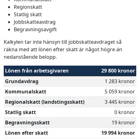
Regionskatt
Statlig skatt
Jobbskatteavdrag
Begravningsavgift
Kalkylen tar inte hänsyn till jobbskatteavdraget så
räkna med att lönen efter skatt är något högre än
nedanstående belopp.
Lönen från arbetsgivaren
29 800 kronor
Grundavdrag
1 283 kronor
Kommunalskatt
5 059 kronor
Regionalskatt (landstingsskatt)
3 445 kronor
Statlig skatt
0 kronor
Begravningsskatt
19 kronor
Lönen efter skatt
19 994 kronor