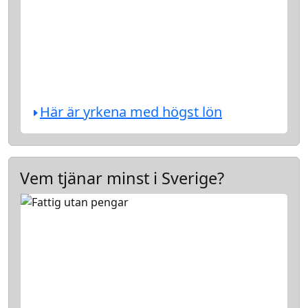
Här är yrkena med högst lön
Vem tjänar minst i Sverige?