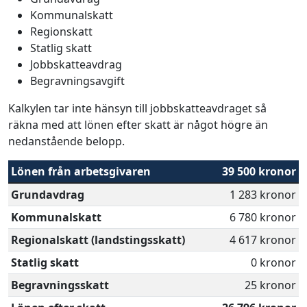
Kommunalskatt
Regionskatt
Statlig skatt
Jobbskatteavdrag
Begravningsavgift
Kalkylen tar inte hänsyn till jobbskatteavdraget så
räkna med att lönen efter skatt är något högre än
nedanstående belopp.
Lönen från arbetsgivaren
39 500 kronor
Grundavdrag
1 283 kronor
Kommunalskatt
6 780 kronor
Regionalskatt (landstingsskatt)
4 617 kronor
Statlig skatt
0 kronor
Begravningsskatt
25 kronor