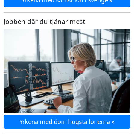
Yrkena med sämst lön i Sverige »
Jobben där du tjänar mest
Yrkena med dom högsta lönerna »