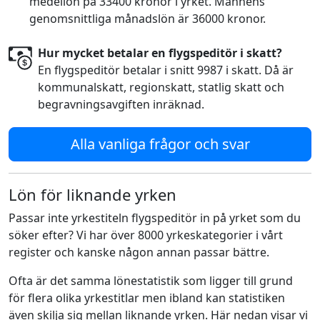
medellön på 33400 kronor i yrket. Männens
genomsnittliga månadslön är 36000 kronor.
Hur mycket betalar en flygspeditör i skatt?
En flygspeditör betalar i snitt 9987 i skatt. Då är
kommunalskatt, regionskatt, statlig skatt och
begravningsavgiften inräknad.
Alla vanliga frågor och svar
Lön för liknande yrken
Passar inte yrkestiteln flygspeditör in på yrket som du
söker efter? Vi har över 8000 yrkeskategorier i vårt
register och kanske någon annan passar bättre.
Ofta är det samma lönestatistik som ligger till grund
för flera olika yrkestitlar men ibland kan statistiken
även skilja sig mellan liknande yrken. Här nedan visar vi