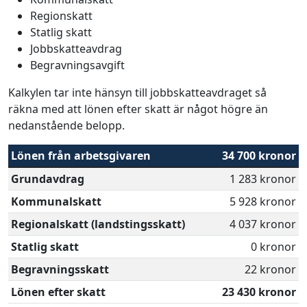
Regionskatt
Statlig skatt
Jobbskatteavdrag
Begravningsavgift
Kalkylen tar inte hänsyn till jobbskatteavdraget så
räkna med att lönen efter skatt är något högre än
nedanstående belopp.
Lönen från arbetsgivaren
34 700 kronor
Grundavdrag
1 283 kronor
Kommunalskatt
5 928 kronor
Regionalskatt (landstingsskatt)
4 037 kronor
Statlig skatt
0 kronor
Begravningsskatt
22 kronor
Lönen efter skatt
23 430 kronor